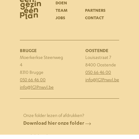
DOEN
TEAM
PARTNERS
JOBS
CONTACT
BRUGGE
OOSTENDE
Moerkerkse S
teenweg
Louisastraat 7
4
8400 Oostende
8310 Brugge
050 66 46 00
050 66 46 00
info@1G1Pnwvl.be
info@1G1Pnwvl.be
Onze folder lezen of afdrukken?
Download hier onze folder
English brochure