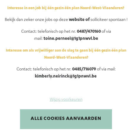
Ukrainian brochure
Interesse in een job bij één gezin één plan Noord-West-Vlaanderen?
Brochure Française
Bekijk dan zeker onze jobs op deze
website of
solliciteer spontaan !
Wettelijk kader
Contact: telefonisch op het nr.
0487/470160
of via
Suggesties of klachten
mail:
toine.perneel@1g1pnwvl.be
Hulp bij aanmeldingen
Interesse om als vrijwilliger aan de slag te gaan bij één gezin één plan
Noord-West-Vlaanderen?
Contact: telefonisch op het nr.
0485/716079
of via mail:
kimberly.neirinck@1g1pnwvl.be
Wijzig voorkeuren
ALLE COOKIES AANVAARDEN