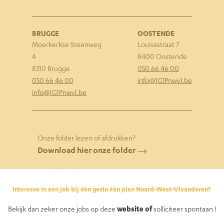
BRUGGE
OOSTENDE
Moerkerkse S
teenweg
Louisastraat 7
4
8400 Oostende
8310 Brugge
050 66 46 00
050 66 46 00
info@1G1Pnwvl.be
info@1G1Pnwvl.be
Onze folder lezen of afdrukken?
Download hier onze folder
English brochure
Ukrainian brochure
Interesse in een job bij één gezin één plan Noord-West-Vlaanderen?
Brochure Française
Bekijk dan zeker onze jobs op deze
website of
solliciteer spontaan !
Wettelijk kader